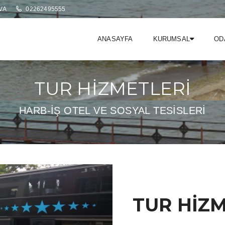
VA
02262495555
ANASAYFA
KURUMSAL
OD
TUR HİZMETLERİ
HARB-İŞ OTEL VE SOSYAL TESİSLERİ
TUR HİZ